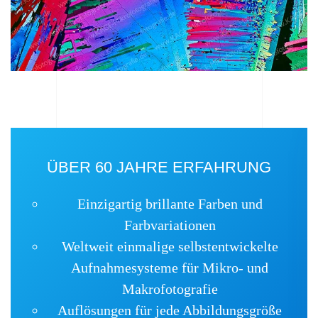
ÜBER 60 JAHRE ERFAHRUNG
Einzigartig brillante Farben und
Farbvariationen
Weltweit einmalige selbstentwickelte
Aufnahmesysteme für Mikro- und
Makrofotografie
Auflösungen für jede Abbildungsgröße