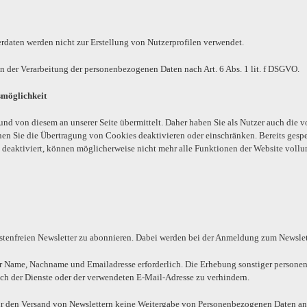
daten werden nicht zur Erstellung von Nutzerprofilen verwendet.
 in der Verarbeitung der personenbezogenen Daten nach Art. 6 Abs. 1 lit. f DSGVO.
smöglichkeit
nd von diesem an unserer Seite übermittelt. Daher haben Sie als Nutzer auch die 
en Sie die Übertragung von Cookies deaktivieren oder einschränken. Bereits gesp
e deaktiviert, können möglicherweise nicht mehr alle Funktionen der Website voll
ostenfreien Newsletter zu abonnieren. Dabei werden bei der Anmeldung zum Newslett
hr Name, Nachname und Emailadresse erforderlich. Die Erhebung sonstiger persone
h der Dienste oder der verwendeten E-Mail-Adresse zu verhindern.
r den Versand von Newslettern keine Weitergabe von Personenbezogenen Daten an D