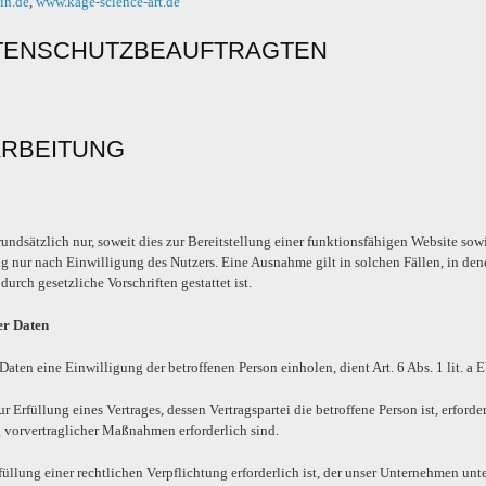
in.de
,
www.kage-science-art.de
ATENSCHUTZBEAUFTRAGTEN
ARBEITUNG
ndsätzlich nur, soweit dies zur Bereitstellung einer funktionsfähigen Website sowie
g nur nach Einwilligung des Nutzers. Eine Ausnahme gilt in solchen Fällen, in den
urch gesetzliche Vorschriften gestattet ist.
er Daten
aten eine Einwilligung der betroffenen Person einholen, dient Art. 6 Abs. 1 lit
rfüllung eines Vertrages, dessen Vertragspartei die betroffene Person ist, erforderl
g vorvertraglicher Maßnahmen erforderlich sind.
lung einer rechtlichen Verpflichtung erforderlich ist, der unser Unternehmen unter