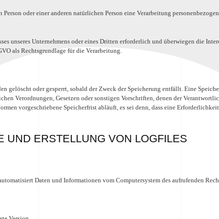
en Person oder einer anderen natürlichen Person eine Verarbeitung personenbezogene
esses unseres Unternehmens oder eines Dritten erforderlich und überwiegen die Inte
 DSGVO als Rechtsgrundlage für die Verarbeitung.
n gelöscht oder gesperrt, sobald der Zweck der Speicherung entfällt. Eine Speich
ichen Verordnungen, Gesetzen oder sonstigen Vorschriften, denen der Verantwortli
rmen vorgeschriebene Speicherfrist abläuft, es sei denn, dass eine Erforderlichkei
E UND ERSTELLUNG VON LOGFILES
der automatisiert Daten und Informationen vom Computersystem des aufrufenden Rech
ete Version