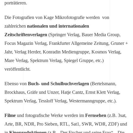
porträtieren.
Die Fotografien von Kage Mikrofotografie werden von
zahlreichen
nationalen und internationalen
Zeitschriftenverlagen
(Springer Verlag, Bauer Media Group,
Focus Magazin Verlag, Frankfurter Allgemeine Zeitung, Gruner +
Jahr, Verlag Herder, Konradin Mediengruppe, Kosmos Verlag,
Mare Verlag, Spektrum Verlag, Spiegel Gruppe, etc.)
veröffentlicht.
Ebenso von
Buch- und Schulbuchverlagen
(Bertelsmann,
Brockhaus, Gräfe und Unzer, Hatje Cantz, Ernst Klett Verlag,
Spektrum Verlag, Tessloff Verlag, Westermanngruppe, etc.).
Filme
und fotografische Werke werden im
Fernsehen
(z.B. 3sat,
Arte, BR, NDR, Pro Sieben, RTL, Sat1, SWR, WDR, ZDF) und
in
Kinoproduktionen
(z.B. „Der Fischer und seine Frau“, „Die