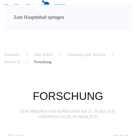
Zum Hauptinhalt springen
Startseite
über KAGE
Erfahrung und Technik
Inhalte D
Forschung
FORSCHUNG
GESCHRIEBEN VON SUPER USER AM
21. MÄRZ 2020
.
VERÖFFENTLICHT IN
INHALTE D
.