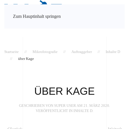
Zum Hauptinhalt springen
Startseite
Mikrofotografie
Auftraggeber
Inhalte D
über Kage
ÜBER KAGE
GESCHRIEBEN VON SUPER USER AM
21. MÄRZ 2020
.
VERÖFFENTLICHT IN
INHALTE D
.