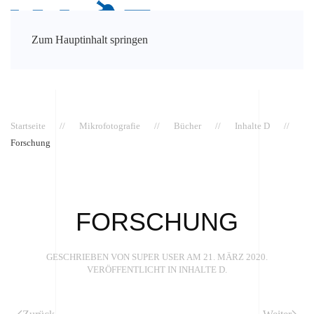
Zum Hauptinhalt springen
Startseite
Mikrofotografie
Bücher
Inhalte D
Forschung
FORSCHUNG
GESCHRIEBEN VON SUPER USER AM
21. MÄRZ 2020
.
VERÖFFENTLICHT IN
INHALTE D
.