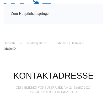
Zum Hauptinhalt springen
Startseite
Mediengalerie
Medizin | Pharmazie
Inhalte D
KONTAKTADRESSE
GESCHRIEBEN VON SUPER USER AM
21. MÄRZ 2020
.
VERÖFFENTLICHT IN
INHALTE D
.