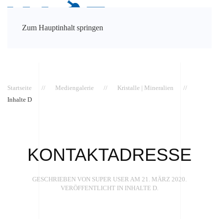
Zum Hauptinhalt springen
Startseite
Mediengalerie
Kristalle | Mineralien
Inhalte D
KONTAKTADRESSE
GESCHRIEBEN VON SUPER USER AM
21. MÄRZ 2020
.
VERÖFFENTLICHT IN
INHALTE D
.