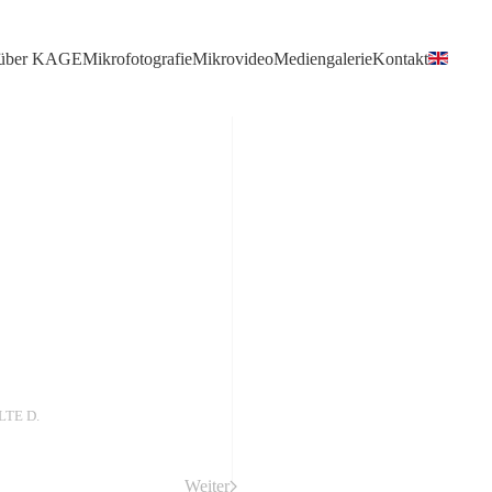
über KAGE
Mikrofotografie
Mikrovideo
Mediengalerie
Kontakt
LTE D
.
Weiter